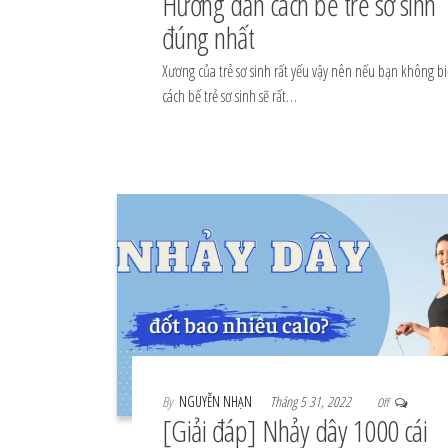
Hướng dẫn cách bế trẻ sơ sinh
đúng nhất
Xương của trẻ sơ sinh rất yếu vậy nên nếu bạn không bi
cách bế trẻ sơ sinh sẽ rất…
By
NGUYỄN NHẠN
Tháng 5 31, 2022
Off
[Giải đáp] Nhảy dây 1000 cái