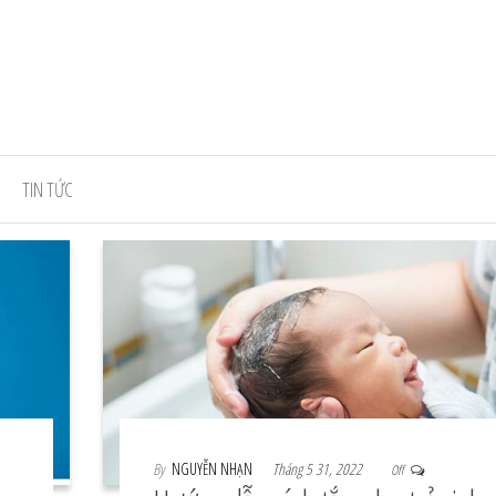
herepigsflyrestaurant.com
TIN TỨC
By
NGUYỄN NHẠN
Tháng 5 31, 2022
Off