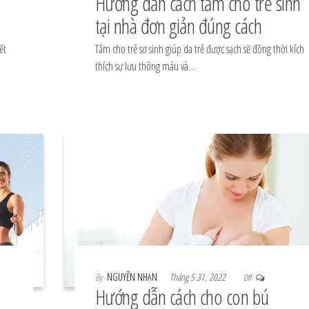
Hướng dẫn cách tắm cho trẻ sinh
tại nhà đơn giản đúng cách
ết
Tắm cho trẻ sơ sinh giúp da trẻ được sạch sẽ đồng thời kích
thích sự lưu thông máu và…
By
NGUYỄN NHẠN
Tháng 5 31, 2022
Off
Hướng dẫn cách cho con bú