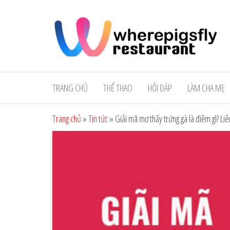
Skip
w
to
the
content
TRANG CHỦ
THỂ THAO
HỎI ĐÁP
LÀM CHA MẸ
Trang chủ
»
Tin tức
»
Giải mã mơ thấy trứng gà là điềm gì? Li