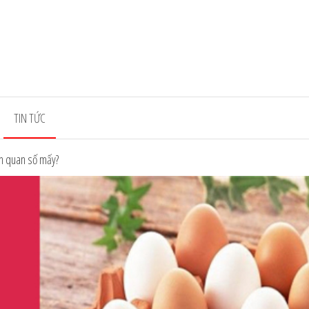
herepigsflyrestaurant.com
TIN TỨC
ên quan số mấy?