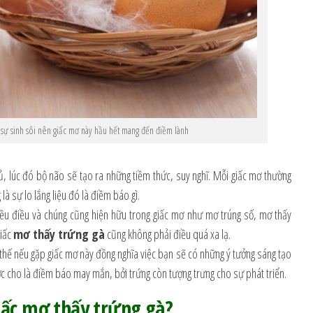
 sự sinh sôi nên giấc mơ này hầu hết mang đến điềm lành
ủ, lúc đó bộ não sẽ tạo ra những tiềm thức, suy nghĩ. Mỗi giấc mơ thường
à sự lo lắng liệu đó là điềm báo gì.
iều điều và chúng cũng hiện hữu trong giấc mơ như mơ trúng số, mơ thấy
giấc
mơ thấy trứng gà
cũng không phải điều quá xa lạ.
thế nếu gặp giấc mơ này đồng nghĩa việc bạn sẽ có những ý tưởng sáng tạo
ợc cho là điềm báo may mắn, bởi trứng còn tượng trưng cho sự phát triển.
iấc mơ thấy trứng gà?