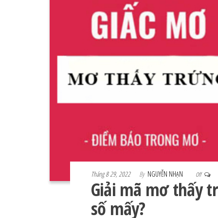
Tháng 8 29, 2022
By
NGUYỄN NHẠN
Off
Giải mã mơ thấy tr
số mấy?